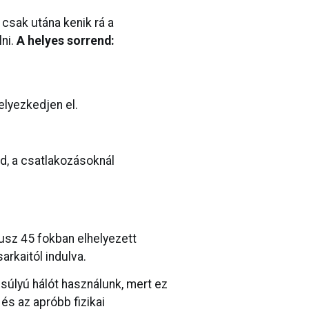
 csak utána kenik rá a
lni.
A helyes sorrend:
elyezkedjen el.
ad, a csatlakozásoknál
lusz 45 fokban elhelyezett
arkaitól indulva.
úlyú hálót használunk, mert ez
és az apróbb fizikai