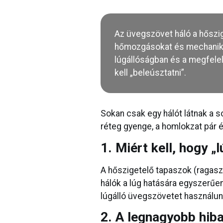
Az üvegszövet háló a hőszige
hőmozgásokat és mechanikai
lúgállóságban és a megfelelő
kell „beleúsztatni”.
Sokan csak egy hálót látnak a 
réteg gyenge, a homlokzat pár é
1. Miért kell, hogy „
A hőszigetelő tapaszok (ragasz
hálók a lúg hatására egyszerűen 
lúgálló üvegszövetet használunk
2. A legnagyobb hiba