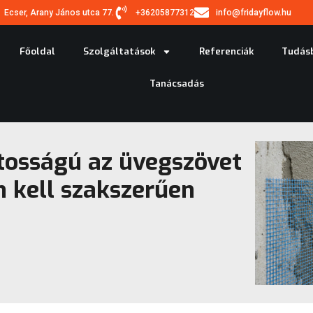
Ecser, Arany János utca 77.
+36205877312
info@fridayflow.hu
Főoldal
Szolgáltatások
Referenciák
Tudás
Tanácsadás
tosságú az üvegszövet
n kell szakszerűen