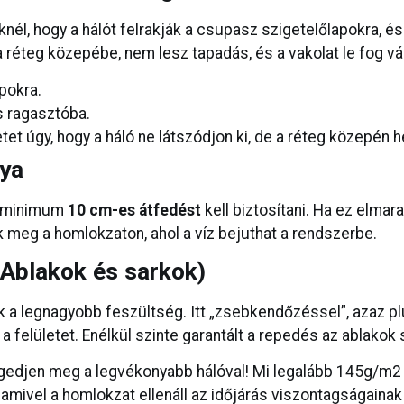
knél, hogy a hálót felrakják a csupasz szigetelőlapokra, és
a réteg közepébe, nem lesz tapadás, és a vakolat le fog vá
pokra.
s ragasztóba.
tet úgy, hogy a háló ne látszódjon ki, de a réteg közepén h
lya
l minimum
10 cm-es átfedést
kell biztosítani. Ha ez elmar
meg a homlokzaton, ahol a víz bejuthat a rendszerbe.
(Ablakok és sarkok)
k a legnagyobb feszültség. Itt „zsebkendőzéssel”, azaz p
a felületet. Enélkül szinte garantált a repedés az ablakok s
edjen meg a legvékonyabb hálóval! Mi legalább 145g/m2 s
 amivel a homlokzat ellenáll az időjárás viszontagságainak 