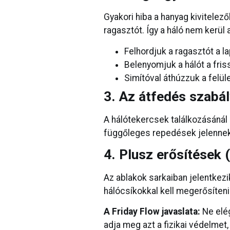
Gyakori hiba a hanyag kivitelező
ragasztót. Így a háló nem kerül 
Felhordjuk a ragasztót a la
Belenyomjuk a hálót a fris
Simítóval áthúzzuk a felüle
3. Az átfedés szabá
A hálótekercsek találkozásáná
függőleges repedések jelennek 
4. Plusz erősítések 
Az ablakok sarkaiban jelentkezi
hálócsíkokkal kell megerősíteni 
A Friday Flow javaslata:
Ne elég
adja meg azt a fizikai védelmet,