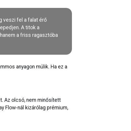
veszi fel a falat érő
pedjen. A titok a
, hanem a friss ragasztóba
rammos anyagon múlik. Ha ez a
. Az olcsó, nem minősített
day Flow-nál kizárólag prémium,