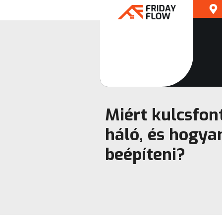
Miért kulcsfon
háló, és hogya
beépíteni?