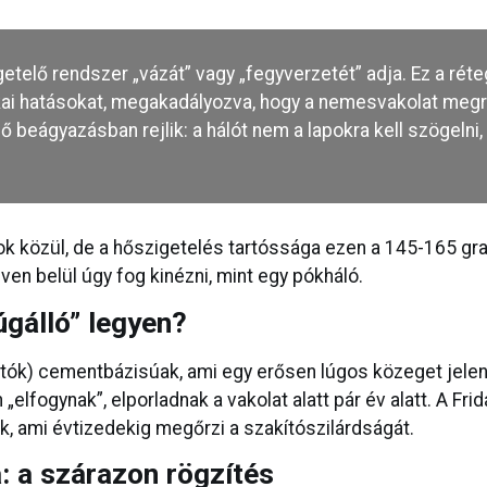
telő rendszer „vázát” vagy „fegyverzetét” adja. Ez a réteg 
 hatásokat, megakadályozva, hogy a nemesvakolat megre
 beágyazásban rejlik: a hálót nem a lapokra kell szögelni
sok közül, de a hőszigetelés tartóssága ezen a 145-165 g
ven belül úgy fog kinézni, mint egy pókháló.
lúgálló” legyen?
tók) cementbázisúak, ami egy erősen lúgos közeget jelent
„elfogynak”, elporladnak a vakolat alatt pár év alatt. A Fri
, ami évtizedekig megőrzi a szakítószilárdságát.
: a szárazon rögzítés