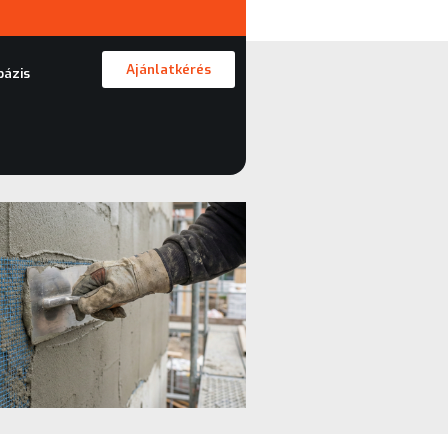
Ajánlatkérés
bázis