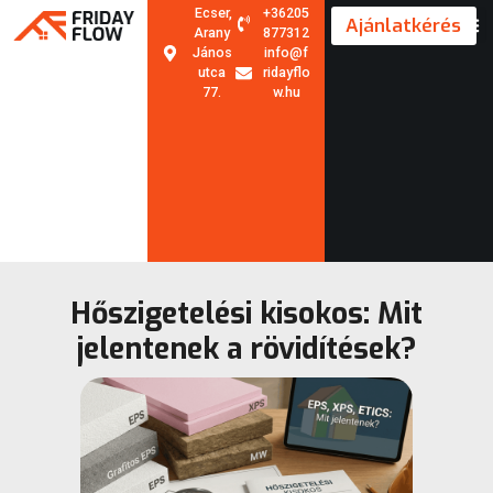
Ecser,
+36205
Ajánlatkérés
Arany
877312
János
info@f
utca
ridayflo
77.
w.hu
Hőszigetelési kisokos: Mit
jelentenek a rövidítések?