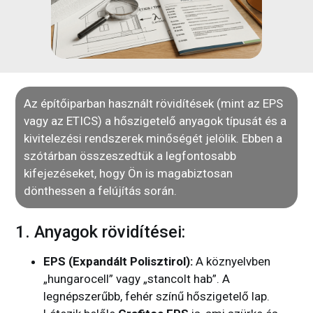
Az építőiparban használt rövidítések (mint az EPS
vagy az ETICS) a hőszigetelő anyagok típusát és a
kivitelezési rendszerek minőségét jelölik. Ebben a
szótárban összeszedtük a legfontosabb
kifejezéseket, hogy Ön is magabiztosan
dönthessen a felújítás során.
1. Anyagok rövidítései:
EPS (Expandált Polisztirol):
A köznyelvben
„hungarocell” vagy „stancolt hab”. A
legnépszerűbb, fehér színű hőszigetelő lap.