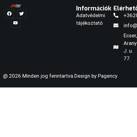
Információk
Elérhet
Adatvédelmi
+362
tájékoztató
info@
Ecser,
Arany
J. u.
77.
@ 2026 Minden jog fenntartva.
Design by Pagency