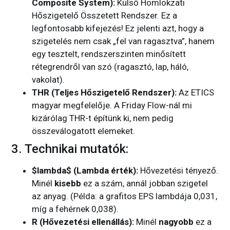
Composite System):
Külső Homlokzati
Hőszigetelő Összetett Rendszer. Ez a
legfontosabb kifejezés! Ez jelenti azt, hogy a
szigetelés nem csak „fel van ragasztva”, hanem
egy tesztelt, rendszerszinten minősített
rétegrendről van szó (ragasztó, lap, háló,
vakolat).
THR (Teljes Hőszigetelő Rendszer):
Az ETICS
magyar megfelelője. A Friday Flow-nál mi
kizárólag THR-t építünk ki, nem pedig
összeválogatott elemeket.
3. Technikai mutatók:
$lambda$ (Lambda érték):
Hővezetési tényező.
Minél
kisebb
ez a szám, annál jobban szigetel
az anyag. (Példa: a grafitos EPS lambdája 0,031,
míg a fehérnek 0,038).
R (Hővezetési ellenállás):
Minél
nagyobb
ez a