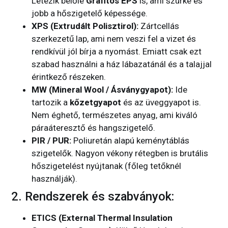
Létezik belőle
Grafitos EPS
is, ami szürke és
jobb a hőszigetelő képessége.
XPS (Extrudált Polisztirol):
Zártcellás
szerkezetű lap, ami nem veszi fel a vizet és
rendkívül jól bírja a nyomást. Emiatt csak ezt
szabad használni a ház lábazatánál és a talajjal
érintkező részeken.
MW (Mineral Wool / Ásványgyapot):
Ide
tartozik a
kőzetgyapot
és az üveggyapot is.
Nem éghető, természetes anyag, ami kiváló
páraáteresztő és hangszigetelő.
PIR / PUR:
Poliuretán alapú keménytáblás
szigetelők. Nagyon vékony rétegben is brutális
hőszigetelést nyújtanak (főleg tetőknél
használják).
2. Rendszerek és szabványok:
ETICS (External Thermal Insulation