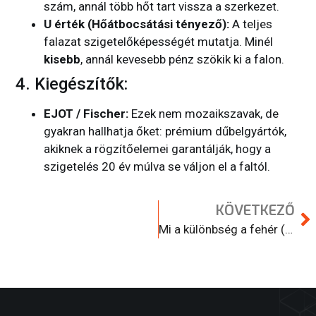
szám, annál több hőt tart vissza a szerkezet.
U érték (Hőátbocsátási tényező):
A teljes
falazat szigetelőképességét mutatja. Minél
kisebb
, annál kevesebb pénz szökik ki a falon.
4. Kiegészítők:
EJOT / Fischer:
Ezek nem mozaikszavak, de
gyakran hallhatja őket: prémium dűbelgyártók,
akiknek a rögzítőelemei garantálják, hogy a
szigetelés 20 év múlva se váljon el a faltól.
KÖVETKEZŐ
Mi a különbség a fehér (EPS) és a grafitos polisztirol hőszigetelés között?